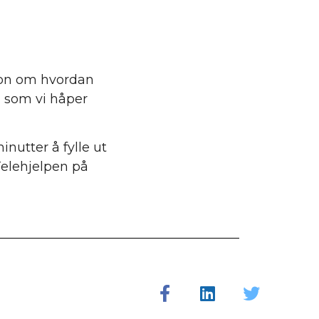
sjon om hvordan
a som vi håper
inutter å fylle ut
Telehjelpen på