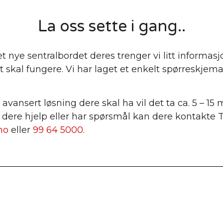
La oss sette i gang..
et nye
sentralbordet deres trenger vi litt informa
t skal fungere. Vi har laget et enkelt spørreskjem
.
vansert løsning dere skal ha vil det ta ca. 5 – 15 m
dere hjelp eller har spørsmål kan dere kontakte 
no
eller
99 64 5000
.