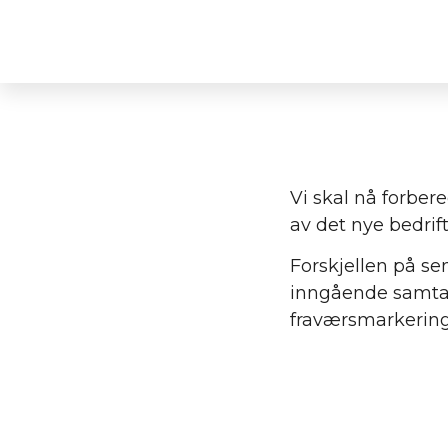
Vi skal nå forber
av det nye bedrif
Forskjellen på sen
inngående samtal
fraværsmarkering,