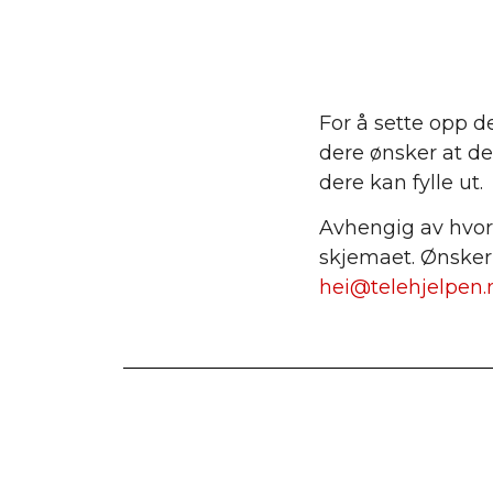
For å sette opp d
dere ønsker at de
dere kan fylle ut
Avhengig av hvor a
skjemaet. Ønsker 
hei@telehjelpen.